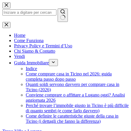
Salta
al
contenuto
Nessun
risultato
Home
Come Funziona
Privacy Policy e Termini d’Uso
Chi Siamo & Contatto
Vendi
Guida Immobiliare
Indice
Come comprare casa in Ticino nel 2026: guida
completa passo dopo passo
Quanti soldi servono davvero per comprare casa in
Ticino (2026)
Conviene comprare o affittare a Lugano oggi? Analisi
aggiornata 2026
Perché trovare l’immobile giusto in Ticino è più difficile
di quanto sembri (e come farlo davvero)
Come definire le caratteristiche giuste della casa in
Ticino (i dettagli che fanno la differenza)