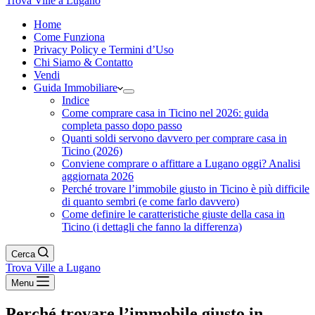
Trova Ville a Lugano
Home
Come Funziona
Privacy Policy e Termini d’Uso
Chi Siamo & Contatto
Vendi
Guida Immobiliare
Indice
Come comprare casa in Ticino nel 2026: guida
completa passo dopo passo
Quanti soldi servono davvero per comprare casa in
Ticino (2026)
Conviene comprare o affittare a Lugano oggi? Analisi
aggiornata 2026
Perché trovare l’immobile giusto in Ticino è più difficile
di quanto sembri (e come farlo davvero)
Come definire le caratteristiche giuste della casa in
Ticino (i dettagli che fanno la differenza)
Cerca
Trova Ville a Lugano
Menu
Perché trovare l’immobile giusto in