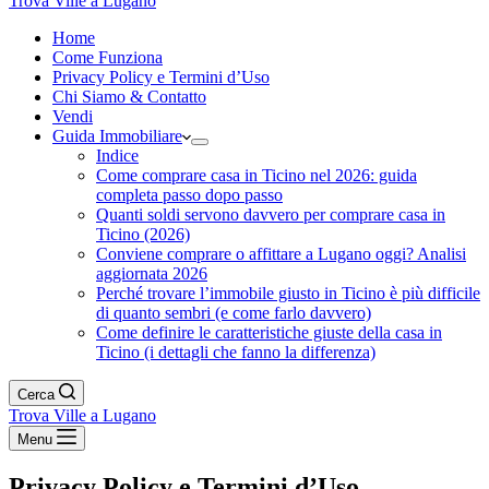
Trova Ville a Lugano
Home
Come Funziona
Privacy Policy e Termini d’Uso
Chi Siamo & Contatto
Vendi
Guida Immobiliare
Indice
Come comprare casa in Ticino nel 2026: guida
completa passo dopo passo
Quanti soldi servono davvero per comprare casa in
Ticino (2026)
Conviene comprare o affittare a Lugano oggi? Analisi
aggiornata 2026
Perché trovare l’immobile giusto in Ticino è più difficile
di quanto sembri (e come farlo davvero)
Come definire le caratteristiche giuste della casa in
Ticino (i dettagli che fanno la differenza)
Cerca
Trova Ville a Lugano
Menu
Privacy Policy e Termini d’Uso