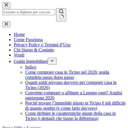
Salta
al
contenuto
Nessun
risultato
Home
Come Funziona
Privacy Policy e Termini d’Uso
Chi Siamo & Contatto
Vendi
Guida Immobiliare
Indice
Come comprare casa in Ticino nel 2026: guida
completa passo dopo passo
Quanti soldi servono davvero per comprare casa in
Ticino (2026)
Conviene comprare o affittare a Lugano oggi? Analisi
aggiornata 2026
Perché trovare l’immobile giusto in Ticino è più difficile
di quanto sembri (e come farlo davvero)
Come definire le caratteristiche giuste della casa in
Ticino (i dettagli che fanno la differenza)